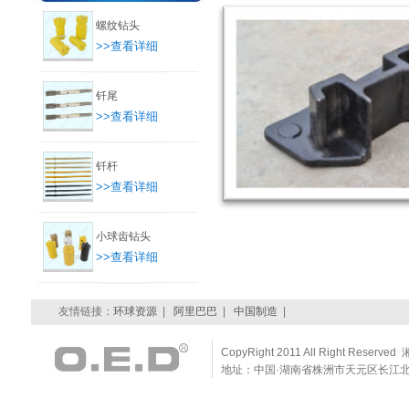
螺纹钻头
>>查看详细
钎尾
>>查看详细
钎杆
>>查看详细
小球齿钻头
>>查看详细
友情链接：
环球资源
|
阿里巴巴
|
中国制造
|
CopyRight 2011 All Right Reserve
地址：中国·湖南省株洲市天元区长江北路耀华景园